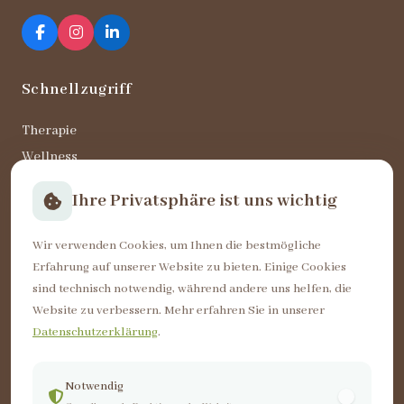
Schnellzugriff
Therapie
Wellness
KGG
Ihre Privatsphäre ist uns wichtig
Unser Team
Termine
Wir verwenden Cookies, um Ihnen die bestmögliche
Karriere
Erfahrung auf unserer Website zu bieten. Einige Cookies
sind technisch notwendig, während andere uns helfen, die
Website zu verbessern. Mehr erfahren Sie in unserer
Öffnungszeiten
Datenschutzerklärung
.
Mo – Do
08:00 – 19:00
Freitag
08:00 – 15:00
Notwendig