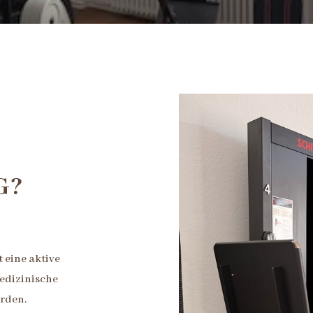
G?
 eine aktive
edizinische
rden.