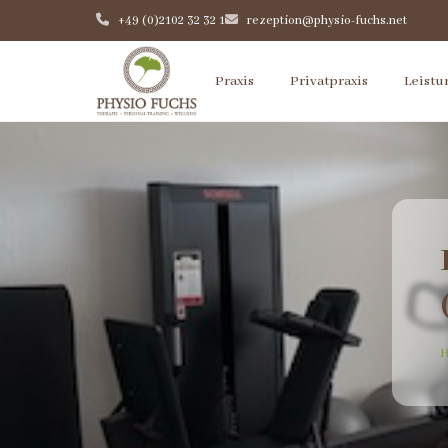
+49 (0)2102 32 32 1
rezeption@physio-fuchs.net
Praxis
Privatpraxis
Leistu