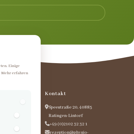
ten. Einige
. Mehr erfahren
iten
Kontakt
08:00 – 19:00
Speestraße 20, 40885
08:00 – 15:00
Ratingen-Lintorf
geschlossen
+49 (0)2102 32 32 1
rezeption@physio-