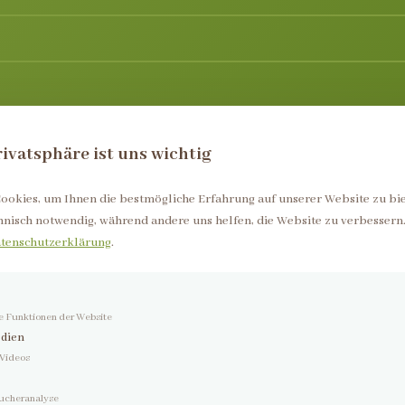
rivatsphäre ist uns wichtig
okies, um Ihnen die bestmögliche Erfahrung auf unserer Website zu bie
hnisch notwendig, während andere uns helfen, die Website zu verbessern
tenschutzerklärung
.
Schnellzugriff
Öffnungsze
 Funktionen der Website
Therapie
Mo – Do
dien
Freitag
Wellness
 Videos
Sa – So
KGG
ucheranalyse
bringen
Unser Team