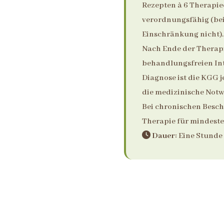
Rezepten à 6 Therapie
verordnungsfähig (bei 
Einschränkung nicht).
Nach Ende der Therap
behandlungsfreien Int
Diagnose ist die KGG j
die medizinische Notwe
Bei chronischen Besch
Therapie für mindesten
Dauer:
Eine Stunde 