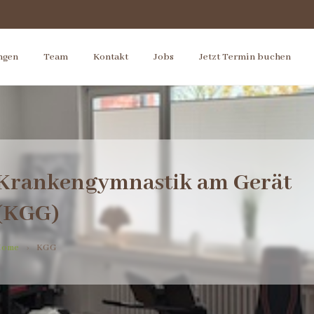
ngen
Team
Kontakt
Jobs
Jetzt Termin buchen
Krankengymnastik am Gerät
(KGG)
Home
›
KGG