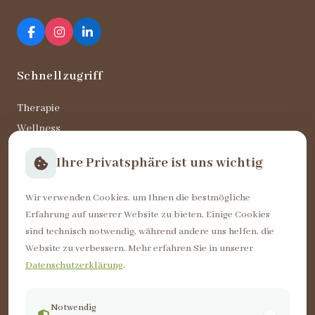
Schnellzugriff
Therapie
Wellness
KGG
Ihre Privatsphäre ist uns wichtig
Unser Team
Termine
Wir verwenden Cookies, um Ihnen die bestmögliche
Karriere
Erfahrung auf unserer Website zu bieten. Einige Cookies
sind technisch notwendig, während andere uns helfen, die
Website zu verbessern. Mehr erfahren Sie in unserer
Öffnungszeiten
Datenschutzerklärung
.
Mo – Do
08:00 – 19:00
Freitag
08:00 – 15:00
Notwendig